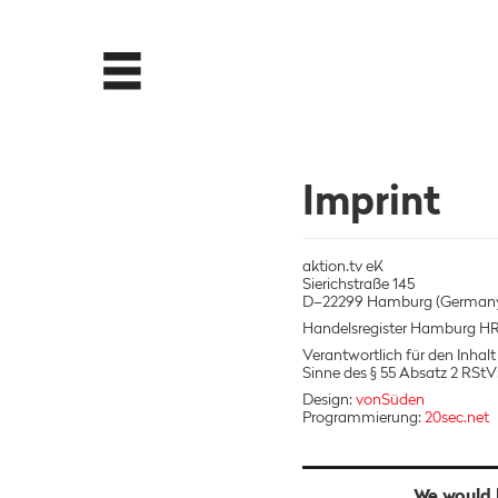
Imprint
aktion.tv eK
Sierichstraße 145
D–22299 Hamburg (German
Handelsregister Hamburg H
Verantwortlich für den Inhalt
Sinne des § 55 Absatz 2 RStV
Design:
vonSüden
Programmierung:
20sec.net
We would l