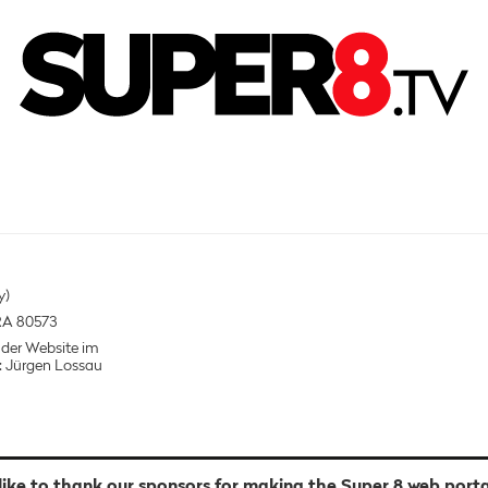
y)
RA 80573
 der Website im
: Jürgen Lossau
ike to thank our sponsors for making the Super 8 web porta