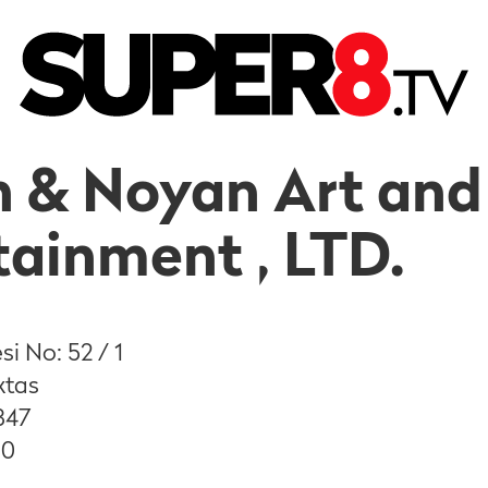
 & Noyan Art and
tainment , LTD.
i No: 52 / 1
ktas
347
10