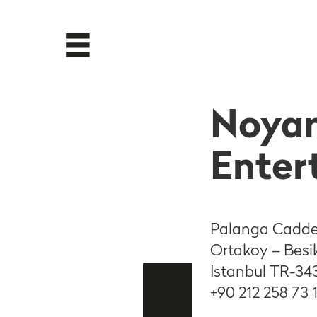
Noyan
Enter
Palanga Caddes
Ortakoy – Besi
Istanbul TR-34
+90 212 258 73 