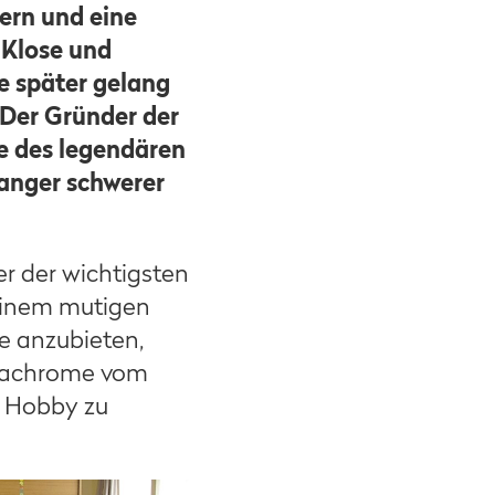
ern und eine
 Klose und
e später gelang
 Der Gründer der
e des legendären
langer schwerer
er der wichtigsten
einem mutigen
e anzubieten,
dachrome vom
m Hobby zu