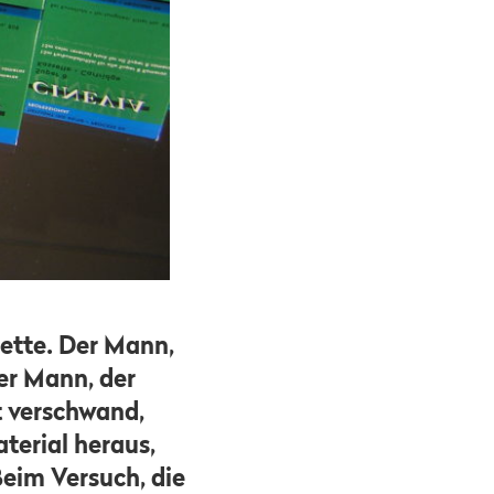
sette. Der Mann,
er Mann, der
t verschwand,
terial heraus,
Beim Versuch, die