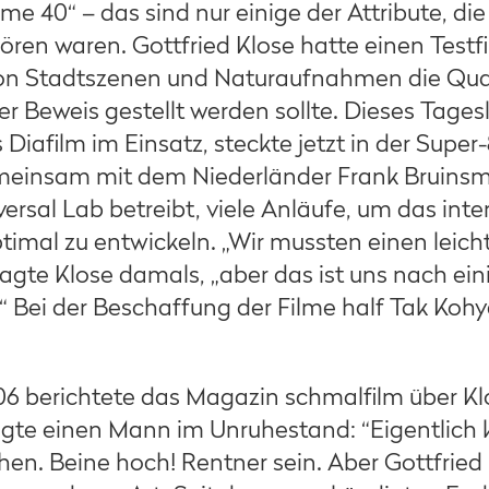
e 40“ – das sind nur einige der Attribute, di
ören waren. Gottfried Klose hatte einen Testfi
 Stadtszenen und Naturaufnahmen die Quali
er Beweis gestellt werden sollte. Dieses Tages
s Diafilm im Einsatz, steckte jetzt in der Super
insam mit dem Niederländer Frank Bruinsma
ersal Lab betreibt, viele Anläufe, um das int
imal zu entwickeln. „Wir mussten einen leich
 sagte Klose damals, „aber das ist uns nach e
“ Bei der Beschaffung der Filme half Tak Koh
 berichtete das Magazin schmalfilm über Kl
igte einen Mann im Unruhestand: “Eigentlich k
n. Beine hoch! Rentner sein. Aber Gottfried K