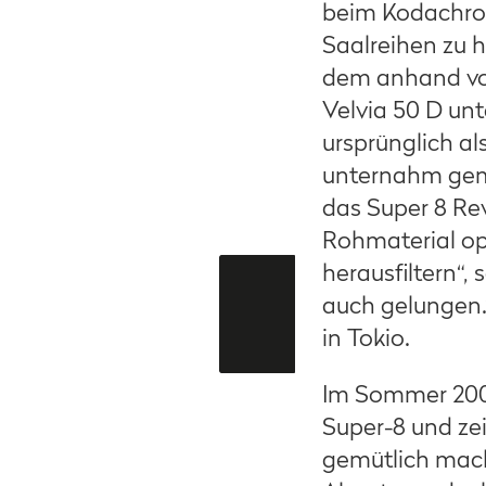
beim Kodachrom
Saalreihen zu h
dem anhand von
Velvia 50 D unt
ursprünglich al
unternahm geme
das Super 8 Rev
Rohmaterial opt
herausfiltern“,
auch gelungen.
in Tokio.
Im Sommer 2006
Super-8 und ze
gemütlich mache