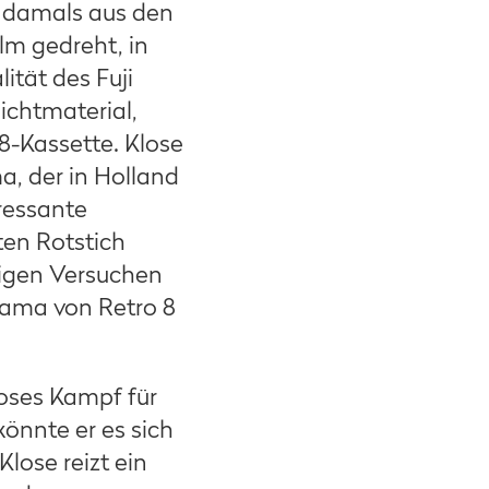
e damals aus den
lm gedreht, in
tät des Fuji
lichtmaterial,
-8-Kassette. Klose
, der in Holland
eressante
ten Rotstich
inigen Versuchen
yama von Retro 8
oses Kampf für
önnte er es sich
lose reizt ein