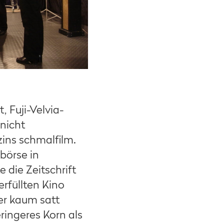
, Fuji-Velvia-
 nicht
zins schmalfilm.
börse in
die Zeitschrift
rfüllten Kino
er kaum satt
ringeres Korn als